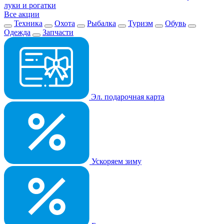
луки и рогатки
Все акции
Техника
Охота
Рыбалка
Туризм
Обувь
Одежда
Запчасти
Эл. подарочная карта
Ускоряем зиму