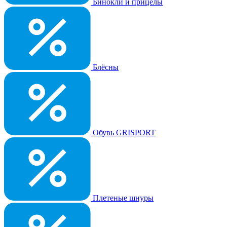
Бинокли и прицелы
Блёсны
Обувь GRISPORT
Плетеные шнуры