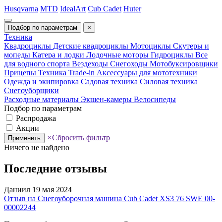
Husqvarna
MTD
IdealArt
Cub Cadet
Huter
Подбор по параметрам
×
Техника
Квадроциклы
Детские квадроциклы
Мотоциклы
Скутеры и
мопеды
Катера и лодки
Лодочные моторы
Гидроциклы
Все
для водного спорта
Вездеходы
Снегоходы
Мотобуксировщики
Прицепы
Техника Trade-in
Аксессуары для мототехники
Одежда и экипировка
Садовая техника
Силовая техника
Снегоуборщики
Расходные материалы
Экшен-камеры
Велосипеды
Подбор по параметрам
Распродажа
Акции
×
Сбросить фильтр
Применить
Ничего не найдено
Последние отзывы
Даниил
19 мая 2024
Отзыв на Снегоуборочная машина Cub Cadet XS3 76 SWE 00-
00002244