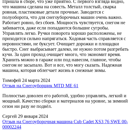
Пришла в сборе, что уже приятно. С первого взгляда видно,
что машина сделана на совесть. Металл толстый, сварка
ровная, пластиковые детали прочные. Заводится с
полуоборота, что для снегоуборочных машин очень важно.
Работает ровно, без сбоев. Мощность чувствуется, снегом не
забивается, даже если попадаются большие сугробы.
Управлять легко. Ручки поворота хорошо расположены, не
приходится сильно напрягаться. Ходовая часть справляется с
неровностями, не буксует. Очищает дорожки и площадки
быстро. Снег выбрасывает далеко, не нужно потом разгребать
кучи. За один проход очищает много, что экономит время.
Хранить можно в гараже или под навесом, главное, чтобы
снегом не засыпало. Вот и все, что могу сказать. Надежная
машина, которая облегчает жизнь в снежные зимы.
Тимофей
24 марта 2024
Отзыв на Снегоуборщик MTD ME 61
Полностью доволен его работой, удобно управлять, легкий и
мощный. Качество сборки и материалов на уровне, за зимний
сезон ни разу не подвёл.
Сергей
29 января 2024
Отзыв на Снегоуборочная машина Cub Cadet XS3 76 SWE 00-
00002244