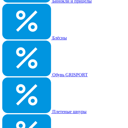
Бинокли и прицелы
Блёсны
Обувь GRISPORT
Плетеные шнуры