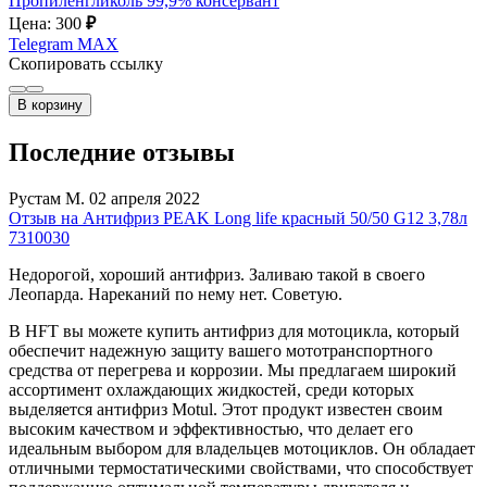
Пропиленгликоль 99,9% консервант
Цена: 300
₽
Telegram
MAX
Скопировать ссылку
В корзину
Последние отзывы
Рустам М.
02 апреля 2022
Отзыв на Антифриз PEAK Long life красный 50/50 G12 3,78л
7310030
Недорогой, хороший антифриз. Заливаю такой в своего
Леопарда. Нареканий по нему нет. Советую.
В HFT вы можете купить антифриз для мотоцикла, который
обеспечит надежную защиту вашего мототранспортного
средства от перегрева и коррозии. Мы предлагаем широкий
ассортимент охлаждающих жидкостей, среди которых
выделяется антифриз Motul. Этот продукт известен своим
высоким качеством и эффективностью, что делает его
идеальным выбором для владельцев мотоциклов. Он обладает
отличными термостатическими свойствами, что способствует