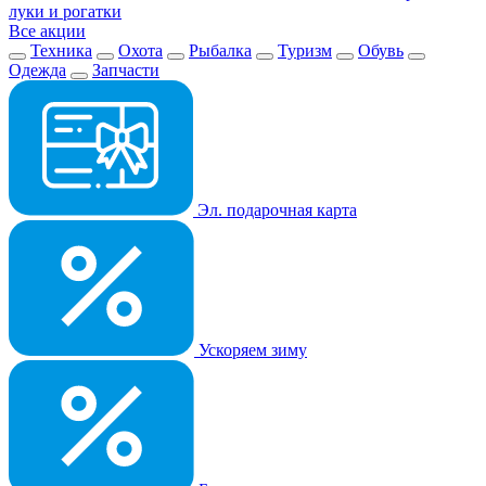
луки и рогатки
Все акции
Техника
Охота
Рыбалка
Туризм
Обувь
Одежда
Запчасти
Эл. подарочная карта
Ускоряем зиму