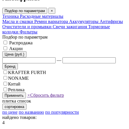
Подбор по параметрам
×
Техника
Расходные материалы
Масла и смазки
Ремни вариатора
Аккумуляторы
Антифризы
Очистители и промывки
Свечи зажигания
Тормозные
колодки
Фильтры
Подбор по параметрам
Распродажа
Акции
Цена (руб.)
—
Бренд
KRAFTER FURTH
NONAME
Китай
Реплика
×
Сбросить фильтр
Применить
плитка
список
сортировка
по цене
по названию
по популярности
найдено товаров:
4