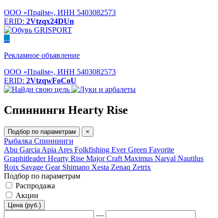
ООО «Прайм», ИНН 5403082573
ERID:
2Vtzqx24DUn
...
Рекламное объявление
ООО «Прайм», ИНН 5403082573
ERID:
2VtzqwFoCoU
Спиннинги Hearty Rise
Подбор по параметрам
×
Рыбалка
Спиннинги
Abu Garcia
Apia
Ares
Folkfishing
Ever Green
Favorite
Graphitleader
Hearty Rise
Major Craft
Maximus
Narval
Nautilus
Roix
Savage Gear
Shimano
Xesta
Zenaq
Zetrix
Подбор по параметрам
Распродажа
Акции
Цена (руб.)
—