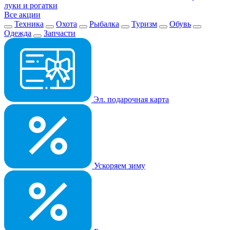
луки и рогатки
Все акции
Техника
Охота
Рыбалка
Туризм
Обувь
Одежда
Запчасти
Эл. подарочная карта
Ускоряем зиму