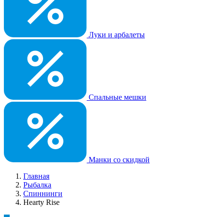
Луки и арбалеты
Спальные мешки
Манки со скидкой
Главная
Рыбалка
Спиннинги
Hearty Rise