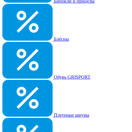
Бинокли и прицелы
Блёсны
Обувь GRISPORT
Плетеные шнуры