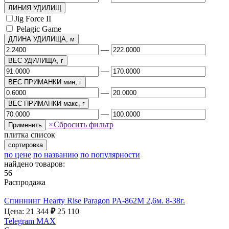
ЛИНИЯ УДИЛИЩ
Jig Force II
Pelagic Game
ДЛИНА УДИЛИЩА, м
—
ВЕС УДИЛИЩА, г
—
ВЕС ПРИМАНКИ мин, г
—
ВЕС ПРИМАНКИ макс, г
—
×
Сбросить фильтр
Применить
плитка
список
сортировка
по цене
по названию
по популярности
найдено товаров:
56
Распродажа
Спиннинг Hearty Rise Paragon PA-862M 2,6м. 8-38г.
Цена: 21 344
₽
25 110
Telegram
MAX