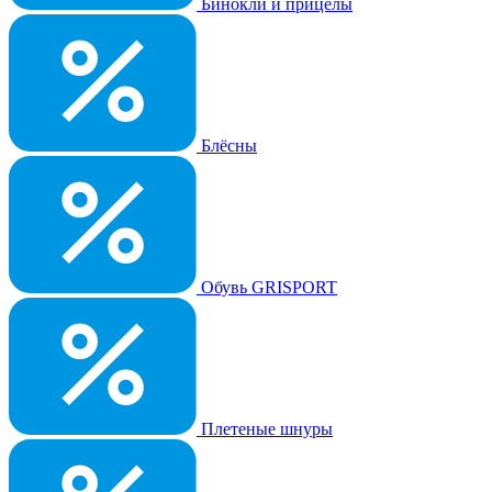
Бинокли и прицелы
Блёсны
Обувь GRISPORT
Плетеные шнуры