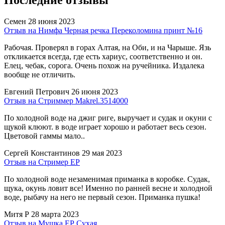
Семен
28 июня 2023
Отзыв на Нимфа Черная речка Переколомина принт №16
Рабочая. Проверял в горах Алтая, на Оби, и на Чарыше. Язь
откликается всегда, где есть хариус, соответственно и он.
Елец, чебак, сорога. Очень похож на ручейника. Издалека
вообще не отличить.
Евгений Петрович
26 июня 2023
Отзыв на Стриммер Makrel.3514000
По холодной воде на джиг риге, выручает и судак и окуни с
щукой клюют. в воде играет хорошо и работает весь сезон.
Цветовой гаммы мало..
Сергей Константинов
29 мая 2023
Отзыв на Стример ЕР
По холодной воде незаменимая приманка в коробке. Судак,
щука, окунь ловит все! Именно по ранней весне и холодной
воде, рыбачу на него не первый сезон. Приманка пушка!
Митя Р
28 марта 2023
Отзыв на Мушка ЕР Сухая