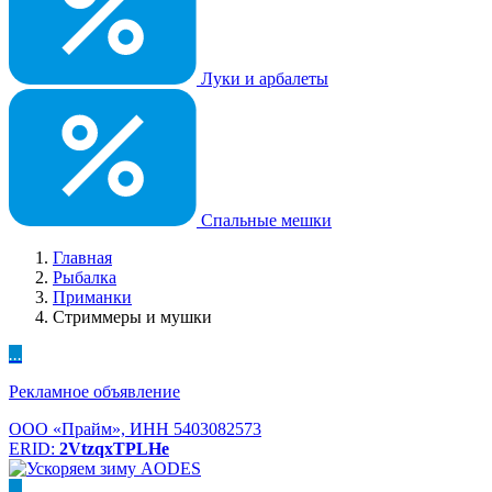
Луки и арбалеты
Спальные мешки
Главная
Рыбалка
Приманки
Стриммеры и мушки
...
Рекламное объявление
ООО «Прайм», ИНН 5403082573
ERID:
2VtzqxTPLHe
...