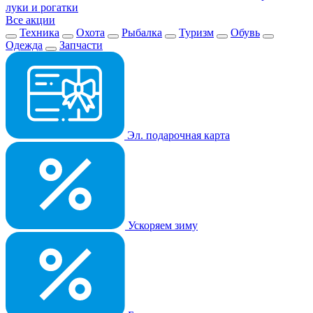
луки и рогатки
Все акции
Техника
Охота
Рыбалка
Туризм
Обувь
Одежда
Запчасти
Эл. подарочная карта
Ускоряем зиму