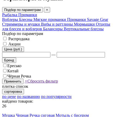
Подбор по параметрам
×
Рыбалка
Приманки
Воблеры
Блесны
Мягкие приманки
Приманки Savage Gear
Стриммеры и мушки
Вибы и раттлины
Мормышки
Отцепы
для блесен и воблеров
Балансиры
Вертикальные блесны
Подбор по параметрам
Распродажа
Акции
Цена (руб.)
—
Бренд
Ересько
Китай
Чёрная Речка
×
Сбросить фильтр
Применить
плитка
список
сортировка
по цене
по названию
по популярности
найдено товаров:
26
Мушка Черная Речка сиговая Мотыль с бисером