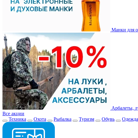
Манки для о
Арбалеты, л
Все акции
Техника
Охота
Рыбалка
Туризм
Обувь
Одежд