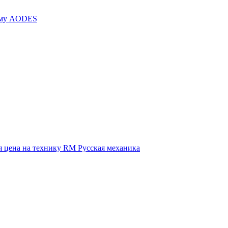
иму AODES
 цена на технику RM Русская механика