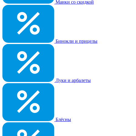
Манки со скидкой
Бинокли и прицелы
Луки и арбалеты
Блёсны