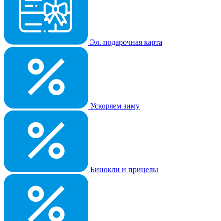
Эл. подарочная карта
Ускоряем зиму
Бинокли и прицелы