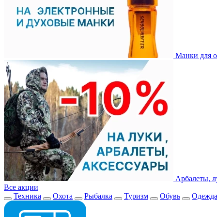
Манки для о
Арбалеты, л
Все акции
Техника
Охота
Рыбалка
Туризм
Обувь
Одежд