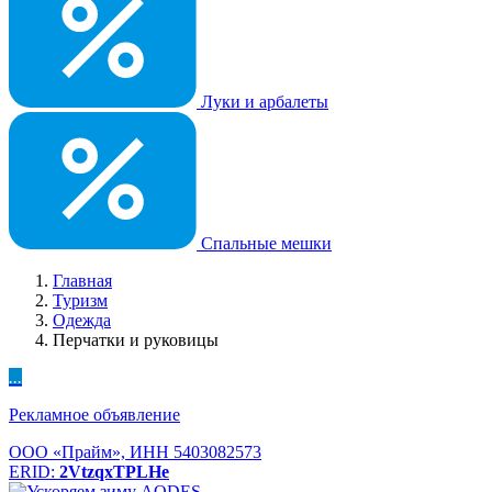
Луки и арбалеты
Спальные мешки
Главная
Туризм
Одежда
Перчатки и руковицы
...
Рекламное объявление
ООО «Прайм», ИНН 5403082573
ERID:
2VtzqxTPLHe