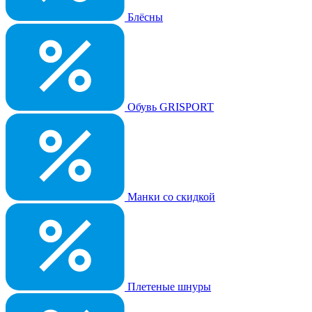
Блёсны
Обувь GRISPORT
Манки со скидкой
Плетеные шнуры