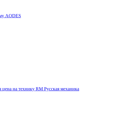
иму AODES
 цена на технику RM Русская механика