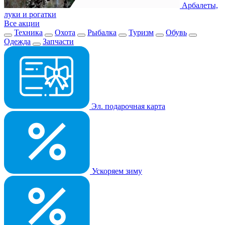
Арбалеты,
луки и рогатки
Все акции
Техника
Охота
Рыбалка
Туризм
Обувь
Одежда
Запчасти
Эл. подарочная карта
Ускоряем зиму