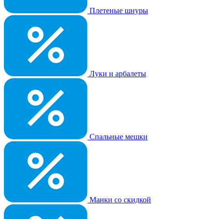
Плетеные шнуры
Луки и арбалеты
Спальные мешки
Манки со скидкой