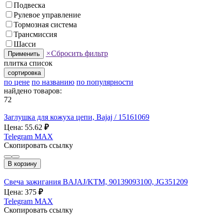
Подвеска
Рулевое управление
Тормозная система
Трансмиссия
Шасси
×
Сбросить фильтр
Применить
плитка
список
сортировка
по цене
по названию
по популярности
найдено товаров:
72
Заглушка для кожуха цепи, Bajaj / 15161069
Цена: 55.62
₽
Telegram
MAX
Скопировать ссылку
В корзину
Свеча зажигания BAJAJ/KTM, 90139093100, JG351209
Цена: 375
₽
Telegram
MAX
Скопировать ссылку