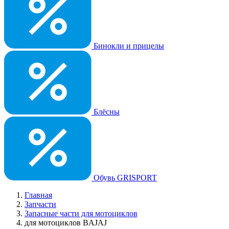
Бинокли и прицелы
Блёсны
Обувь GRISPORT
Главная
Запчасти
Запасные части для мотоциклов
для мотоциклов BAJAJ