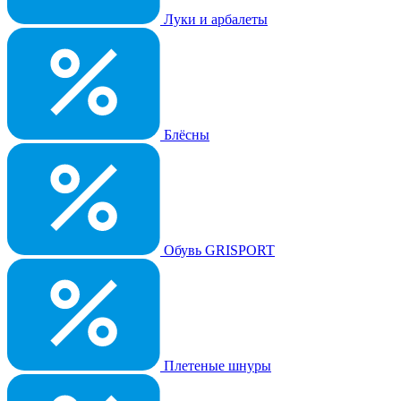
Луки и арбалеты
Блёсны
Обувь GRISPORT
Плетеные шнуры