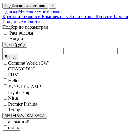
Подбор по параметрам
×
Туризм
Мебель кемпинговая
Кресла и шезлонги
Комплекты мебели
Столы
Кровати
Гамаки
Надувные кровати
Подбор по параметрам
Распродажа
Акции
Цена (руб.)
—
Бренд
Camping World (CW)
CHANODUG
FHM
Helios
JUNGLE CAMP
Light Camp
Nisus
Premier Fishing
Тонар
МАТЕРИАЛ КАРКАСА
алюминий
сталь