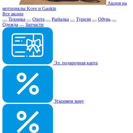
Акция на
мотоциклы Kove и Gaokin
Все акции
Техника
Охота
Рыбалка
Туризм
Обувь
Одежда
Запчасти
Эл. подарочная карта
Ускоряем зиму