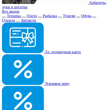
Арбалеты,
луки и рогатки
Все акции
Техника
Охота
Рыбалка
Туризм
Обувь
Одежда
Запчасти
Эл. подарочная карта
Ускоряем зиму