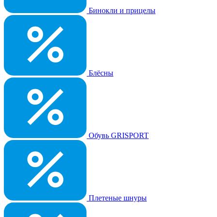
Бинокли и прицелы
Блёсны
Обувь GRISPORT
Плетеные шнуры