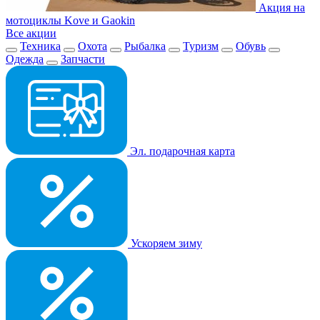
Акция на
мотоциклы Kove и Gaokin
Все акции
Техника
Охота
Рыбалка
Туризм
Обувь
Одежда
Запчасти
Эл. подарочная карта
Ускоряем зиму