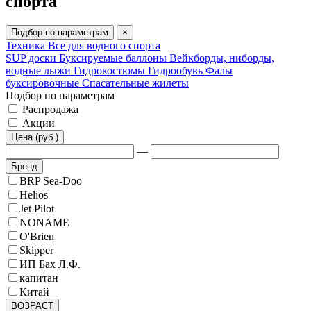
спорта
Подбор по параметрам
×
Техника
Все для водного спорта
SUP доски
Буксируемые баллоны
Вейкборды, ниборды,
водные лыжи
Гидрокостюмы
Гидрообувь
Фалы
буксировочные
Спасательные жилеты
Подбор по параметрам
Распродажа
Акции
Цена (руб.)
—
Бренд
BRP Sea-Doo
Helios
Jet Pilot
NONAME
O'Brien
Skipper
ИП Бах Л.Ф.
капитан
Китай
ВОЗРАСТ