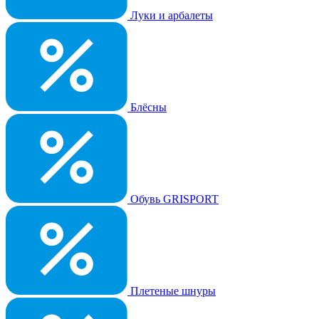
Луки и арбалеты
Блёсны
Обувь GRISPORT
Плетеные шнуры