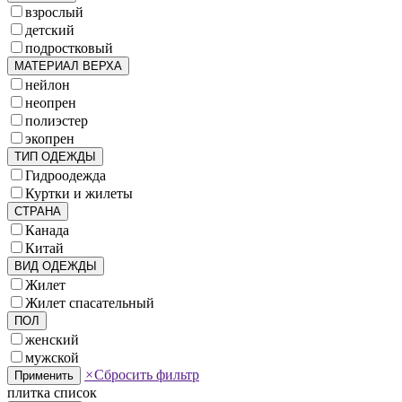
взрослый
детский
подростковый
МАТЕРИАЛ ВЕРХА
нейлон
неопрен
полиэстер
экопрен
ТИП ОДЕЖДЫ
Гидроодежда
Куртки и жилеты
СТРАНА
Канада
Китай
ВИД ОДЕЖДЫ
Жилет
Жилет спасательный
ПОЛ
женский
мужской
×
Сбросить фильтр
Применить
плитка
список