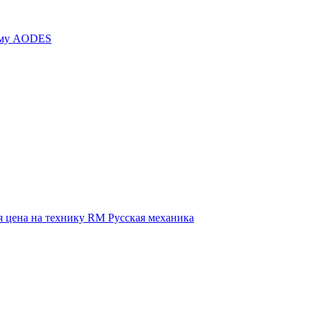
иму AODES
 цена на технику RM Русская механика