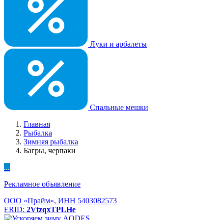
Луки и арбалеты
Спальные мешки
Главная
Рыбалка
Зимняя рыбалка
Багры, черпаки
...
Рекламное объявление
ООО «Прайм», ИНН 5403082573
ERID:
2VtzqxTPLHe