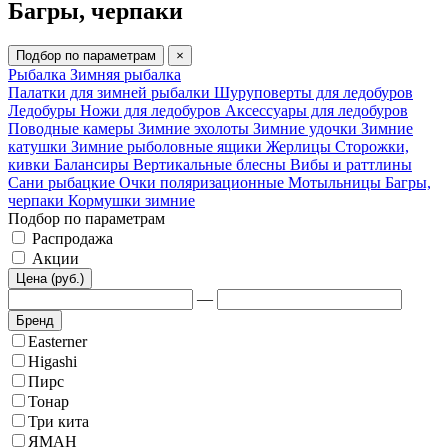
Багры, черпаки
Подбор по параметрам
×
Рыбалка
Зимняя рыбалка
Палатки для зимней рыбалки
Шуруповерты для ледобуров
Ледобуры
Ножи для ледобуров
Аксессуары для ледобуров
Поводные камеры
Зимние эхолоты
Зимние удочки
Зимние
катушки
Зимние рыболовные ящики
Жерлицы
Сторожки,
кивки
Балансиры
Вертикальные блесны
Вибы и раттлины
Сани рыбацкие
Очки поляризационные
Мотыльницы
Багры,
черпаки
Кормушки зимние
Подбор по параметрам
Распродажа
Акции
Цена (руб.)
—
Бренд
Easterner
Higashi
Пирс
Тонар
Три кита
ЯМАН