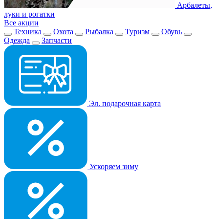
Арбалеты,
луки и рогатки
Все акции
Техника
Охота
Рыбалка
Туризм
Обувь
Одежда
Запчасти
Эл. подарочная карта
Ускоряем зиму