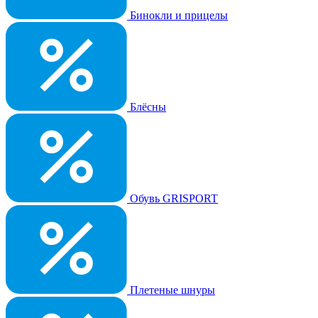
Бинокли и прицелы
Блёсны
Обувь GRISPORT
Плетеные шнуры