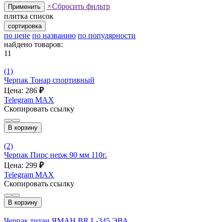
×
Сбросить фильтр
Применить
плитка
список
сортировка
по цене
по названию
по популярности
найдено товаров:
11
(1)
Черпак Тонар спортивный
Цена: 286
₽
Telegram
MAX
Скопировать ссылку
В корзину
(2)
Черпак Пирс нерж 90 мм 110г.
Цена: 299
₽
Telegram
MAX
Скопировать ссылку
В корзину
Черпак титан ЯМАН BR L-345 ЭВА