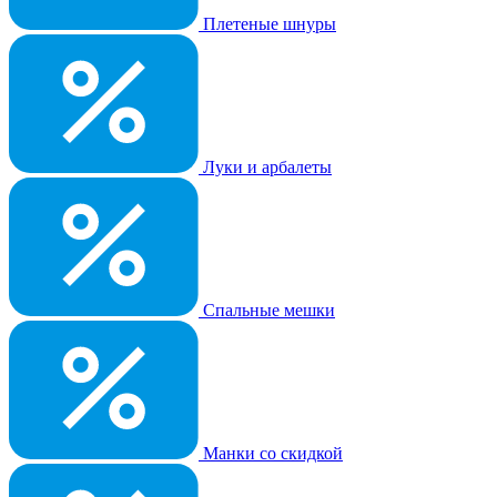
Плетеные шнуры
Луки и арбалеты
Спальные мешки
Манки со скидкой