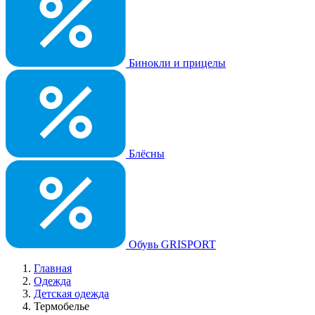
Бинокли и прицелы
Блёсны
Обувь GRISPORT
Главная
Одежда
Детская одежда
Термобелье