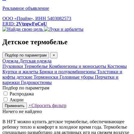
Рекламное объявление
ООО «Прайм», ИНН 5403082573
ERID:
2VtzqwFoCoU
Детское термобелье
Подбор по параметрам
×
Одежда
Детская одежда
Пуховики
Термобелье
Комбинезоны и моносьюты
Костюмы
Куртки и жилеты
Брюки и полукомбинезоны
Толстовки и
кофты детские
Термоноски
Головные уборы
Перчатки и
варежки
Гидрокостюмы
Подбор по параметрам
Распродажа
Акции
×
Сбросить фильтр
Применить
Ничего не найдено
В HFT можно купить детское термобелье, обеспечивающее
ребенку тепло и комфорт в холодное время года. Термобелье
специально разработано для активных игр на свежем воздухе