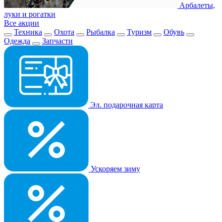
Арбалеты,
луки и рогатки
Все акции
Техника
Охота
Рыбалка
Туризм
Обувь
Одежда
Запчасти
Эл. подарочная карта
Ускоряем зиму