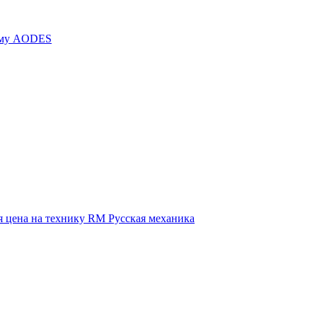
иму AODES
 цена на технику RM Русская механика