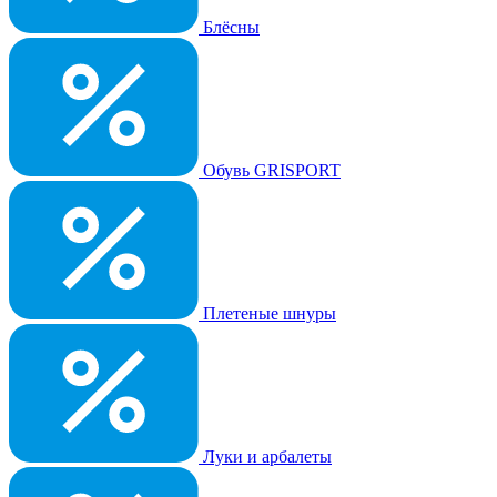
Блёсны
Обувь GRISPORT
Плетеные шнуры
Луки и арбалеты