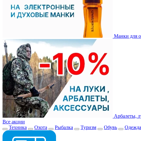
Манки для о
Арбалеты, л
Все акции
Техника
Охота
Рыбалка
Туризм
Обувь
Одежд