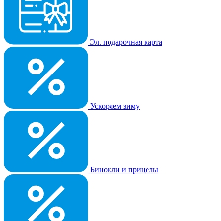
Эл. подарочная карта
Ускоряем зиму
Бинокли и прицелы