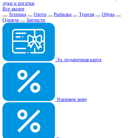
луки и рогатки
Все акции
Техника
Охота
Рыбалка
Туризм
Обувь
Одежда
Запчасти
Эл. подарочная карта
Ускоряем зиму