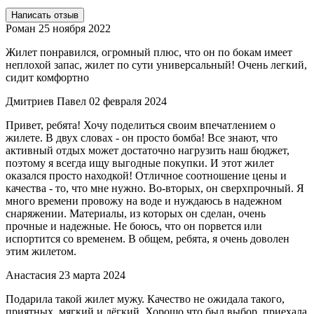
Написать отзыв
Роман
25 ноября 2022
Жилет понравился, огромный плюс, что он по бокам имеет
неплохой запас, жилет по сути универсальный! Очень легкий,
сидит комфортно
Дмитриев Павел
02 февраля 2024
Привет, ребята! Хочу поделиться своим впечатлением о
жилете. В двух словах - он просто бомба! Все знают, что
активный отдых может достаточно нагрузить наш бюджет,
поэтому я всегда ищу выгодные покупки. И этот жилет
оказался просто находкой! Отличное соотношение цены и
качества - то, что мне нужно. Во-вторых, он сверхпрочный. Я
много времени провожу на воде и нуждаюсь в надежном
снаряжении. Материалы, из которых он сделан, очень
прочные и надежные. Не боюсь, что он порвется или
испортится со временем. В общем, ребята, я очень доволен
этим жилетом.
Анастасия
23 марта 2024
Подарила такой жилет мужу. Качество не ожидала такого,
приятных, мягкий и лёгкий. Хорошо что был выбор, приехала