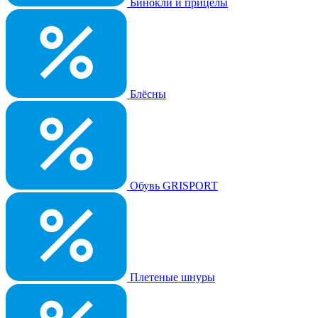
Бинокли и прицелы
Блёсны
Обувь GRISPORT
Плетеные шнуры