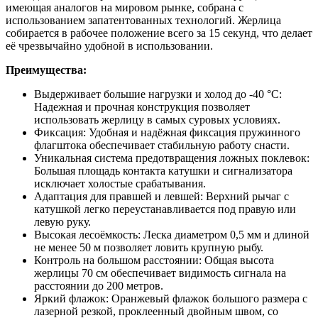
имеющая аналогов на мировом рынке, собрана с
использованием запатентованных технологий. Жерлица
собирается в рабочее положение всего за 15 секунд, что делает
её чрезвычайно удобной в использовании.
Преимущества:
Выдерживает большие нагрузки и холод до -40 °C:
Надежная и прочная конструкция позволяет
использовать жерлицу в самых суровых условиях.
Фиксация: Удобная и надёжная фиксация пружинного
флагштока обеспечивает стабильную работу снасти.
Уникальная система предотвращения ложных поклевок:
Большая площадь контакта катушки и сигнализатора
исключает холостые срабатывания.
Адаптация для правшей и левшей: Верхний рычаг с
катушкой легко переустанавливается под правую или
левую руку.
Высокая лесоёмкость: Леска диаметром 0,5 мм и длиной
не менее 50 м позволяет ловить крупную рыбу.
Контроль на большом расстоянии: Общая высота
жерлицы 70 см обеспечивает видимость сигнала на
расстоянии до 200 метров.
Яркий флажок: Оранжевый флажок большого размера с
лазерной резкой, проклеенный двойным швом, со