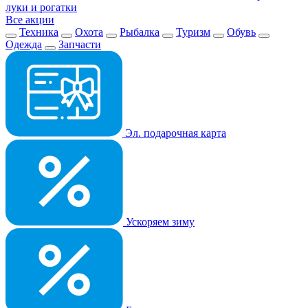
луки и рогатки
Все акции
Техника
Охота
Рыбалка
Туризм
Обувь
Одежда
Запчасти
Эл. подарочная карта
Ускоряем зиму