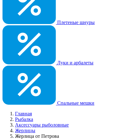
Плетеные шнуры
Луки и арбалеты
Спальные мешки
Главная
Рыбалка
Аксессуары рыболовные
Жерлицы
Жерлица от Петрова