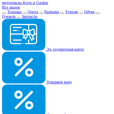
мотоциклы Kove и Gaokin
Все акции
Техника
Охота
Рыбалка
Туризм
Обувь
Одежда
Запчасти
Эл. подарочная карта
Ускоряем зиму