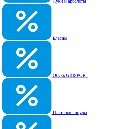
Луки и арбалеты
Блёсны
Обувь GRISPORT
Плетеные шнуры