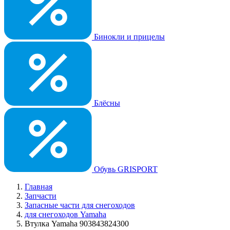
Бинокли и прицелы
Блёсны
Обувь GRISPORT
Главная
Запчасти
Запасные части для снегоходов
для снегоходов Yamaha
Втулка Yamaha 903843824300