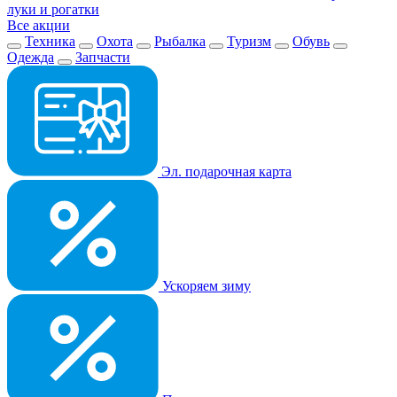
луки и рогатки
Все акции
Техника
Охота
Рыбалка
Туризм
Обувь
Одежда
Запчасти
Эл. подарочная карта
Ускоряем зиму