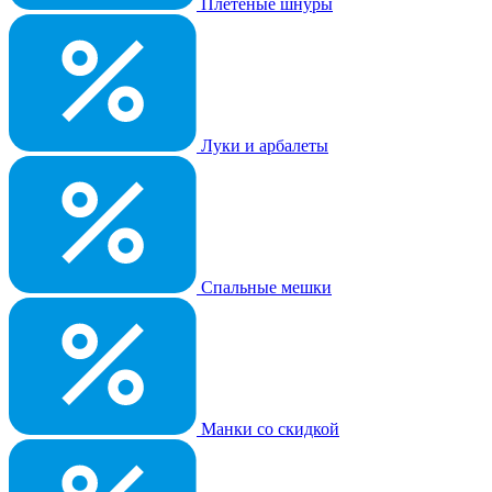
Плетеные шнуры
Луки и арбалеты
Спальные мешки
Манки со скидкой