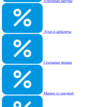
Плетеные шнуры
Луки и арбалеты
Спальные мешки
Манки со скидкой