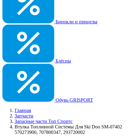
Бинокли и прицелы
Блёсны
Обувь GRISPORT
Главная
Запчасти
Запасные части Топ Спортс
Втулка Топливной Системы Для Ski Doo SM-07402
570273900, 707800347, 293720002