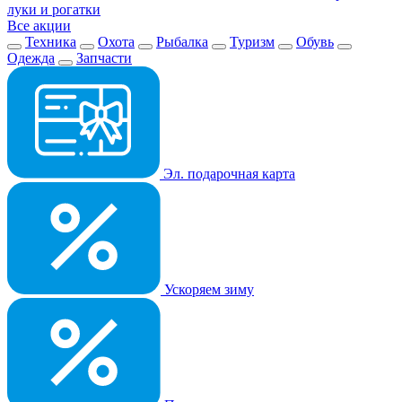
луки и рогатки
Все акции
Техника
Охота
Рыбалка
Туризм
Обувь
Одежда
Запчасти
Эл. подарочная карта
Ускоряем зиму