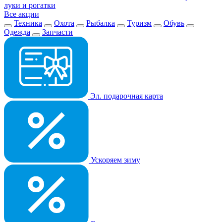
луки и рогатки
Все акции
Техника
Охота
Рыбалка
Туризм
Обувь
Одежда
Запчасти
Эл. подарочная карта
Ускоряем зиму