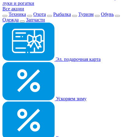
луки и рогатки
Все акции
Техника
Охота
Рыбалка
Туризм
Обувь
Одежда
Запчасти
Эл. подарочная карта
Ускоряем зиму