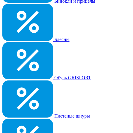
Бинокли и прицелы
Блёсны
Обувь GRISPORT
Плетеные шнуры