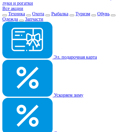
луки и рогатки
Все акции
Техника
Охота
Рыбалка
Туризм
Обувь
Одежда
Запчасти
Эл. подарочная карта
Ускоряем зиму