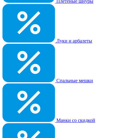
Плетеные шнуры
Луки и арбалеты
Спальные мешки
Манки со скидкой