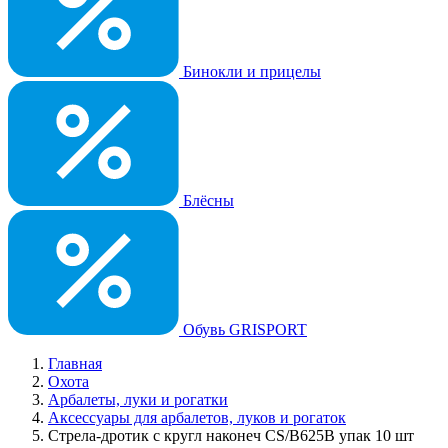
Бинокли и прицелы
Блёсны
Обувь GRISPORT
Главная
Охота
Арбалеты, луки и рогатки
Аксессуары для арбалетов, луков и рогаток
Стрела-дротик с кругл наконеч CS/B625В упак 10 шт