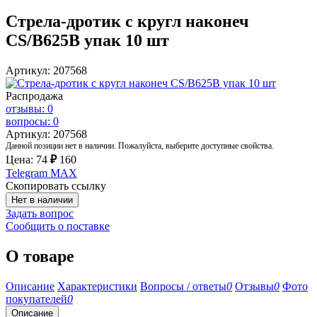
Стрела-дротик с кругл наконеч
CS/B625В упак 10 шт
Артикул: 207568
Распродажа
отзывы: 0
вопросы: 0
Артикул: 207568
Данной позиции нет в наличии. Пожалуйста, выберите доступные свойства.
Цена:
74
₽
160
Telegram
MAX
Скопировать ссылку
Нет в наличии
Задать вопрос
Сообщить о поставке
О товаре
Описание
Характеристики
Вопросы / ответы
0
Отзывы
0
Фото
покупателей
0
Описание