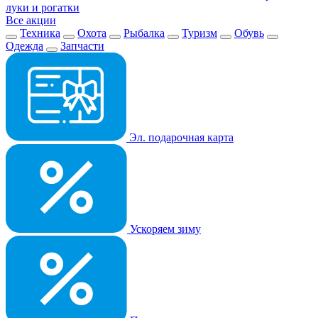
луки и рогатки
Все акции
Техника
Охота
Рыбалка
Туризм
Обувь
Одежда
Запчасти
Эл. подарочная карта
Ускоряем зиму