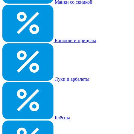
Манки со скидкой
Бинокли и прицелы
Луки и арбалеты
Блёсны