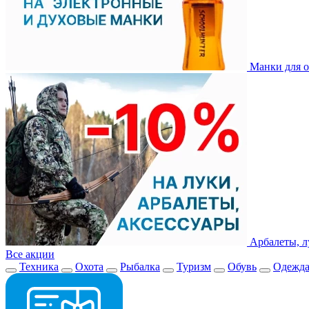
Манки для о
Арбалеты, л
Все акции
Техника
Охота
Рыбалка
Туризм
Обувь
Одежд