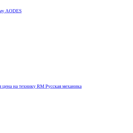
иму AODES
 цена на технику RM Русская механика