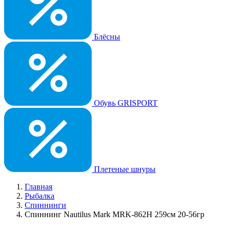
Блёсны
Обувь GRISPORT
Плетеные шнуры
Главная
Рыбалка
Спиннинги
Спиннинг Nautilus Mark MRK-862H 259см 20-56гр