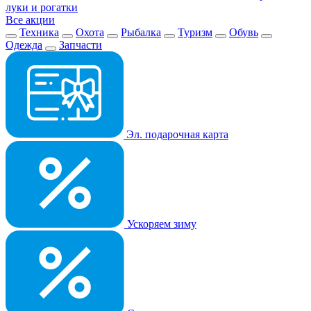
луки и рогатки
Все акции
Техника
Охота
Рыбалка
Туризм
Обувь
Одежда
Запчасти
Эл. подарочная карта
Ускоряем зиму