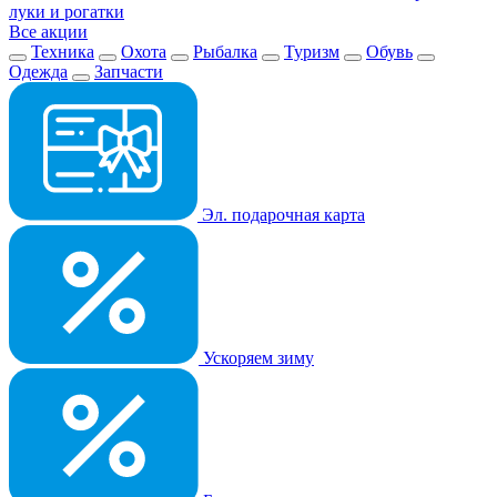
луки и рогатки
Все акции
Техника
Охота
Рыбалка
Туризм
Обувь
Одежда
Запчасти
Эл. подарочная карта
Ускоряем зиму