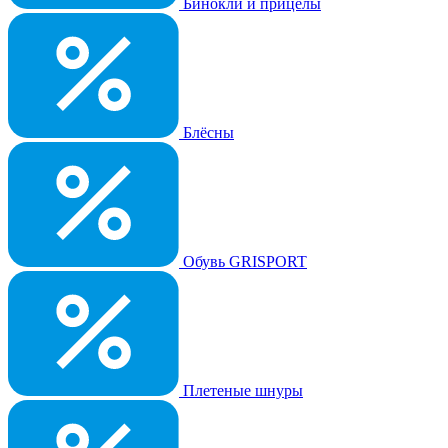
Бинокли и прицелы
Блёсны
Обувь GRISPORT
Плетеные шнуры