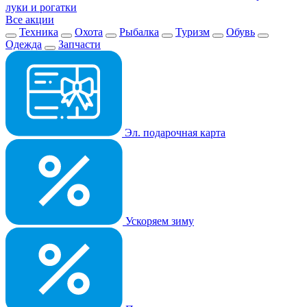
луки и рогатки
Все акции
Техника
Охота
Рыбалка
Туризм
Обувь
Одежда
Запчасти
Эл. подарочная карта
Ускоряем зиму