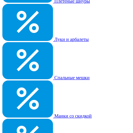
Плетеные шнуры
Луки и арбалеты
Спальные мешки
Манки со скидкой