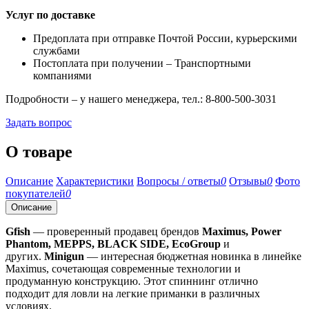
Услуг по доставке
Предоплата при отправке Почтой России, курьерскими
службами
Постоплата при получении – Транспортными
компаниями
Подробности – у нашего менеджера, тел.: 8-800-500-3031
Задать вопрос
О товаре
Описание
Характеристики
Вопросы / ответы
0
Отзывы
0
Фото
покупателей
0
Описание
Gfish
— проверенный продавец брендов
Maximus, Power
Phantom, MEPPS, BLACK SIDE, EcoGroup
и
других.
Minigun
— интересная бюджетная новинка в линейке
Maximus, сочетающая современные технологии и
продуманную конструкцию. Этот спиннинг отлично
подходит для ловли на легкие приманки в различных
условиях.