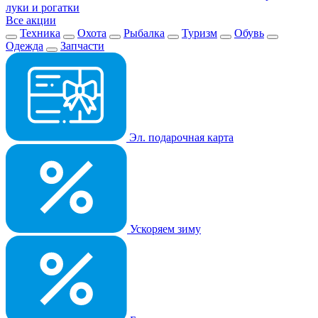
луки и рогатки
Все акции
Техника
Охота
Рыбалка
Туризм
Обувь
Одежда
Запчасти
Эл. подарочная карта
Ускоряем зиму