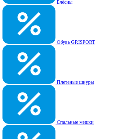
Блёсны
Обувь GRISPORT
Плетеные шнуры
Спальные мешки