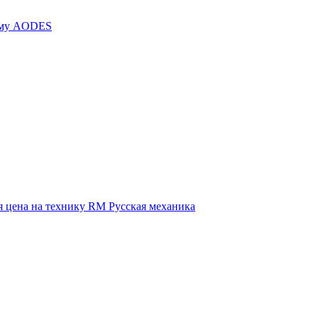
иму AODES
 цена на технику RM Русская механика