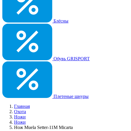
Блёсны
Обувь GRISPORT
Плетеные шнуры
Главная
Охота
Ножи
Ножи
Нож Muela Setter-11M Micarta