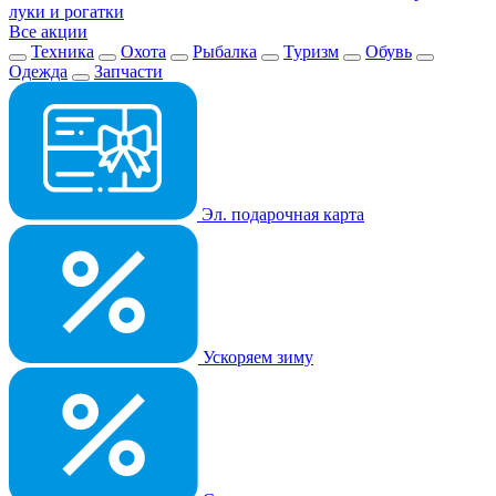
луки и рогатки
Все акции
Техника
Охота
Рыбалка
Туризм
Обувь
Одежда
Запчасти
Эл. подарочная карта
Ускоряем зиму