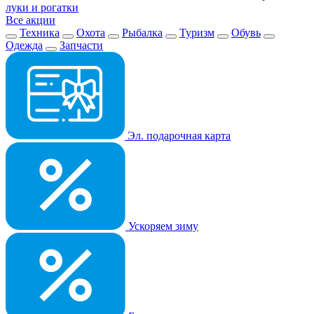
луки и рогатки
Все акции
Техника
Охота
Рыбалка
Туризм
Обувь
Одежда
Запчасти
Эл. подарочная карта
Ускоряем зиму