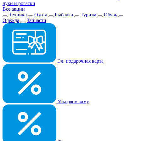
луки и рогатки
Все акции
Техника
Охота
Рыбалка
Туризм
Обувь
Одежда
Запчасти
Эл. подарочная карта
Ускоряем зиму