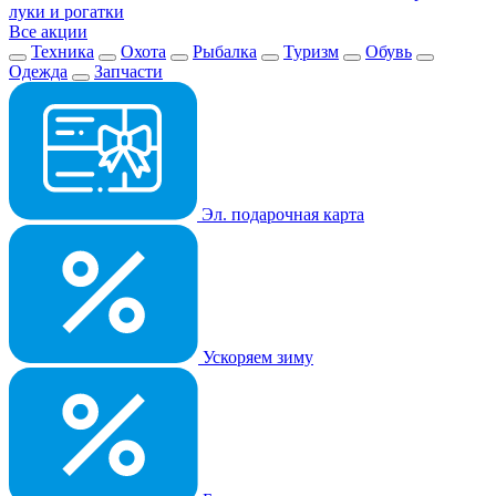
луки и рогатки
Все акции
Техника
Охота
Рыбалка
Туризм
Обувь
Одежда
Запчасти
Эл. подарочная карта
Ускоряем зиму