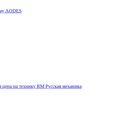
иму AODES
 цена на технику RM Русская механика