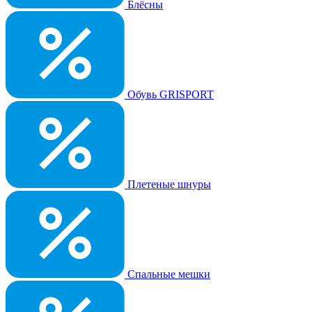
Блёсны
Обувь GRISPORT
Плетеные шнуры
Спальные мешки