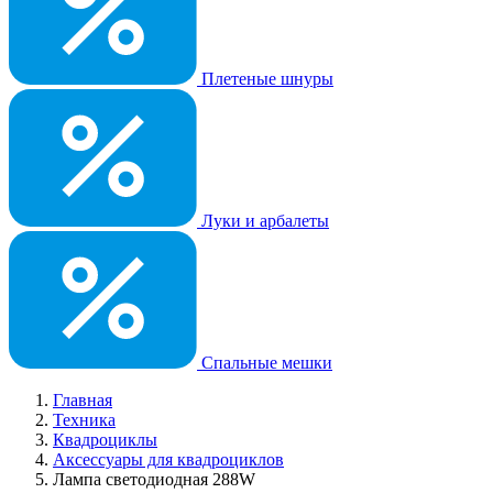
Плетеные шнуры
Луки и арбалеты
Спальные мешки
Главная
Техника
Квадроциклы
Аксессуары для квадроциклов
Лампа светодиодная 288W