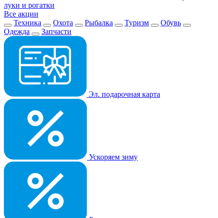
луки и рогатки
Все акции
Техника
Охота
Рыбалка
Туризм
Обувь
Одежда
Запчасти
Эл. подарочная карта
Ускоряем зиму