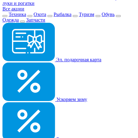
луки и рогатки
Все акции
Техника
Охота
Рыбалка
Туризм
Обувь
Одежда
Запчасти
Эл. подарочная карта
Ускоряем зиму