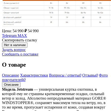
Цена:
54 990
₽
54 990
Telegram
MAX
Скопировать ссылку
Нет в наличии
Задать вопрос
Сообщить о поставке
О товаре
Описание
Характеристики
Вопросы / ответы
0
Отзывы
0
Фото
покупателей
0
Описание
Модель Jetstream
— универсальная куртка охотника, в
которой ему не страшны кратковременные осадки, сильный
ветер и холод. Абсолютно непродуваемый материал GORE®
WINDSTOPPER®, сохраняет максимум тепла на ветру, но, в
то же время, пропускает испарения от кожи, создавая вокруг