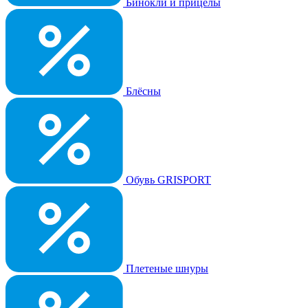
Бинокли и прицелы
Блёсны
Обувь GRISPORT
Плетеные шнуры