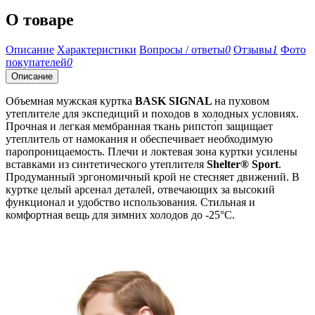
О товаре
Описание
Характеристики
Вопросы / ответы
0
Отзывы
1
Фото
покупателей
0
Описание
Объемная мужская куртка
BASK SIGNAL
на пуховом
утеплителе для экспедиций и походов в холодных условиях.
Прочная и легкая мембранная ткань рипсто́п защищает
утеплитель от намокания и обеспечивает необходимую
паропроницаемость. Плечи и локтевая зона куртки усилены
вставками из синтетического утеплителя
Shelter® Sport
.
Продуманный эргономичный крой не стесняет движений. В
куртке целый арсенал деталей, отвечающих за высокий
функционал и удобство использования. Стильная и
комфортная вещь для зимних холодов до -25°C.