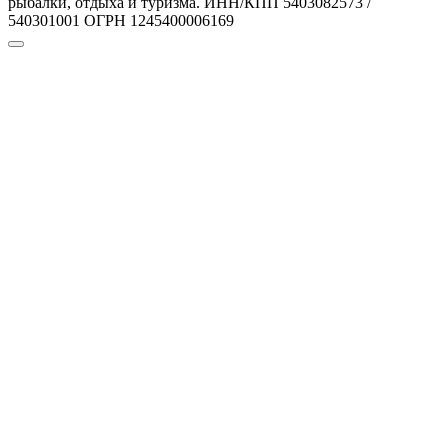
рыбалки, отдыха и туризма. ИНН/КПП 5403082573 /
540301001 ОГРН 1245400006169