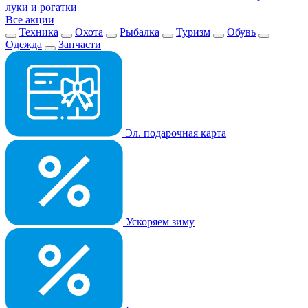
луки и рогатки
Все акции
Техника
Охота
Рыбалка
Туризм
Обувь
Одежда
Запчасти
Эл. подарочная карта
Ускоряем зиму