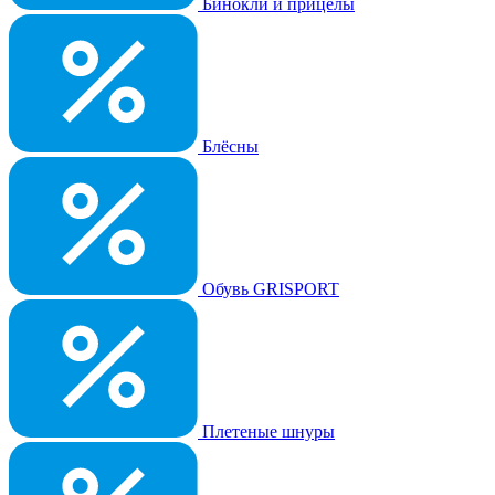
Бинокли и прицелы
Блёсны
Обувь GRISPORT
Плетеные шнуры