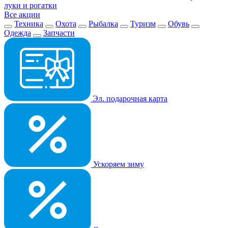
луки и рогатки
Все акции
Техника
Охота
Рыбалка
Туризм
Обувь
Одежда
Запчасти
Эл. подарочная карта
Ускоряем зиму