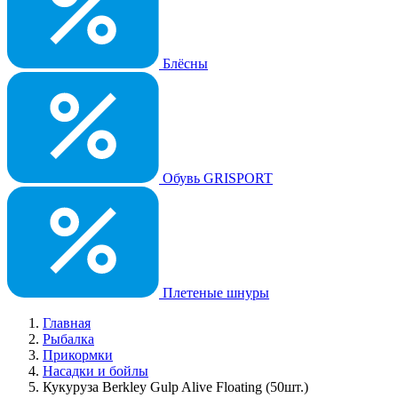
Блёсны
Обувь GRISPORT
Плетеные шнуры
Главная
Рыбалка
Прикормки
Насадки и бойлы
Кукуруза Berkley Gulp Alive Floating (50шт.)