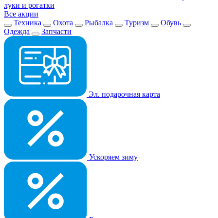
луки и рогатки
Все акции
Техника
Охота
Рыбалка
Туризм
Обувь
Одежда
Запчасти
Эл. подарочная карта
Ускоряем зиму