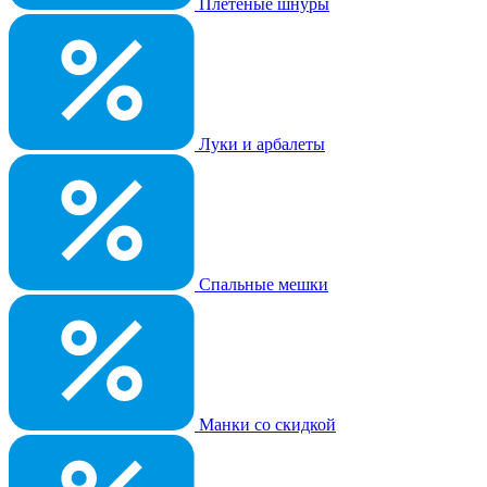
Плетеные шнуры
Луки и арбалеты
Спальные мешки
Манки со скидкой