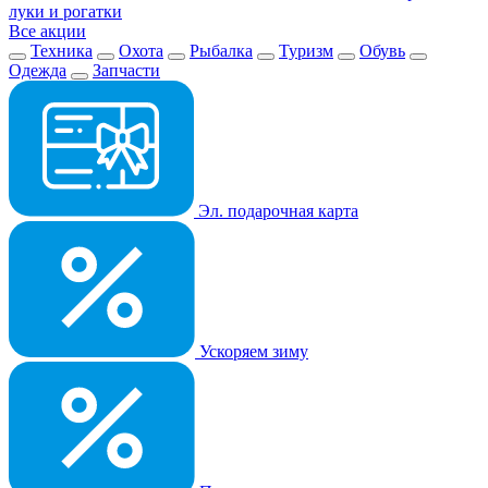
луки и рогатки
Все акции
Техника
Охота
Рыбалка
Туризм
Обувь
Одежда
Запчасти
Эл. подарочная карта
Ускоряем зиму