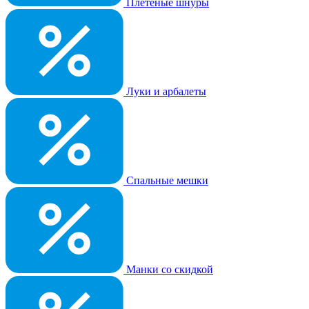
Плетеные шнуры
Луки и арбалеты
Спальные мешки
Манки со скидкой