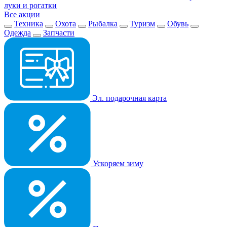
луки и рогатки
Все акции
Техника
Охота
Рыбалка
Туризм
Обувь
Одежда
Запчасти
Эл. подарочная карта
Ускоряем зиму