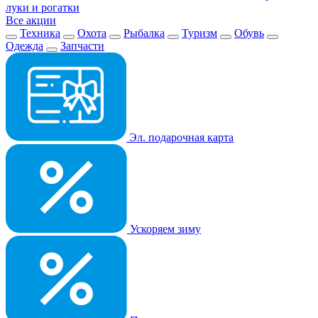
луки и рогатки
Все акции
Техника
Охота
Рыбалка
Туризм
Обувь
Одежда
Запчасти
Эл. подарочная карта
Ускоряем зиму