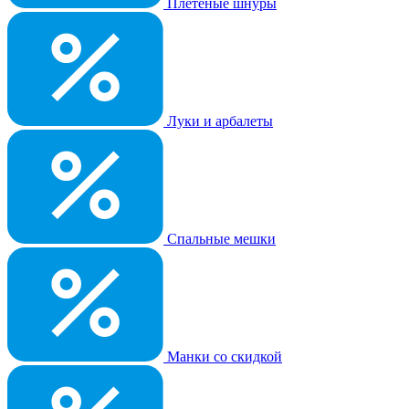
Плетеные шнуры
Луки и арбалеты
Спальные мешки
Манки со скидкой