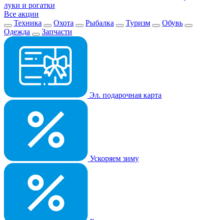
луки и рогатки
Все акции
Техника
Охота
Рыбалка
Туризм
Обувь
Одежда
Запчасти
Эл. подарочная карта
Ускоряем зиму