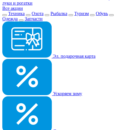
луки и рогатки
Все акции
Техника
Охота
Рыбалка
Туризм
Обувь
Одежда
Запчасти
Эл. подарочная карта
Ускоряем зиму