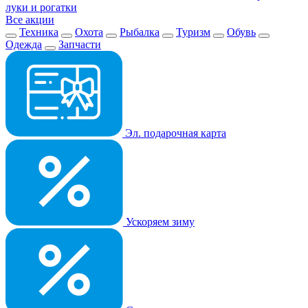
луки и рогатки
Все акции
Техника
Охота
Рыбалка
Туризм
Обувь
Одежда
Запчасти
Эл. подарочная карта
Ускоряем зиму