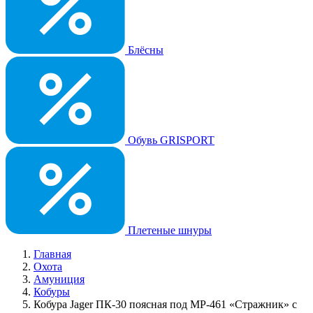
Блёсны
Обувь GRISPORT
Плетеные шнуры
Главная
Охота
Амуниция
Кобуры
Кобура Jager ПК-30 поясная под MP-461 «Стражник» с