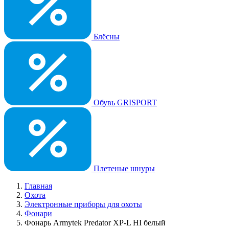
Блёсны
Обувь GRISPORT
Плетеные шнуры
Главная
Охота
Электронные приборы для охоты
Фонари
Фонарь Armytek Predator XP-L HI белый