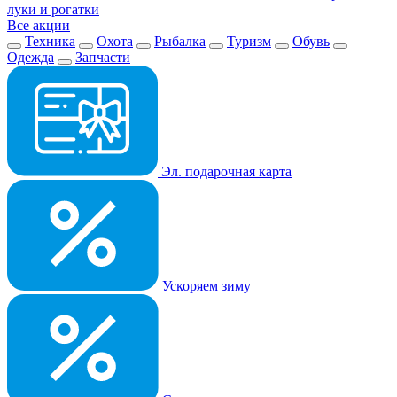
луки и рогатки
Все акции
Техника
Охота
Рыбалка
Туризм
Обувь
Одежда
Запчасти
Эл. подарочная карта
Ускоряем зиму