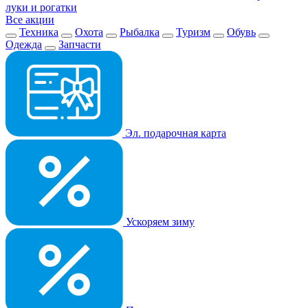
луки и рогатки
Все акции
Техника
Охота
Рыбалка
Туризм
Обувь
Одежда
Запчасти
Эл. подарочная карта
Ускоряем зиму