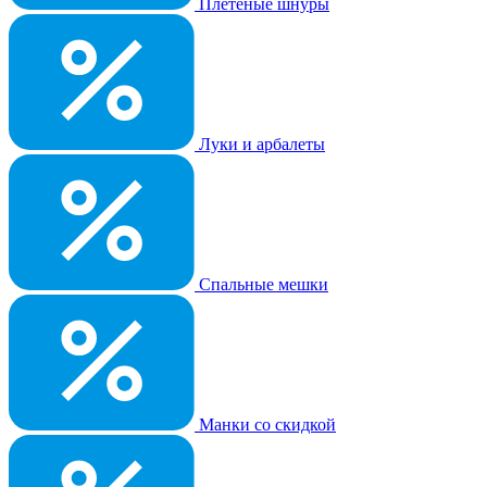
Плетеные шнуры
Луки и арбалеты
Спальные мешки
Манки со скидкой