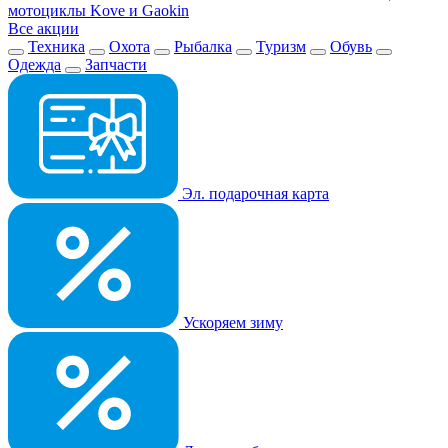
мотоциклы Kove и Gaokin
Все акции
Техника
Охота
Рыбалка
Туризм
Обувь
Одежда
Запчасти
Эл. подарочная карта
Ускоряем зиму