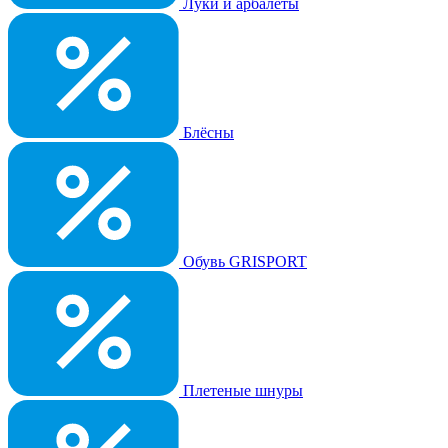
Луки и арбалеты
Блёсны
Обувь GRISPORT
Плетеные шнуры