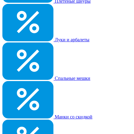
Плетеные шнуры
Луки и арбалеты
Спальные мешки
Манки со скидкой