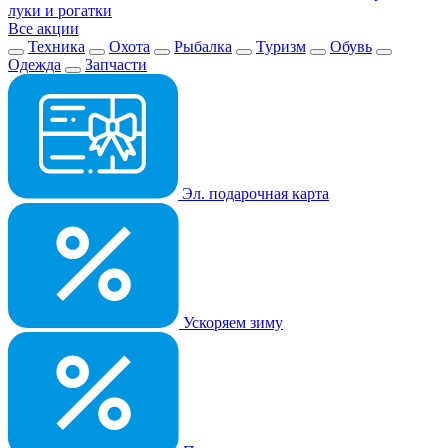
луки и рогатки
Все акции
Техника
Охота
Рыбалка
Туризм
Обувь
Одежда
Запчасти
Эл. подарочная карта
Ускоряем зиму