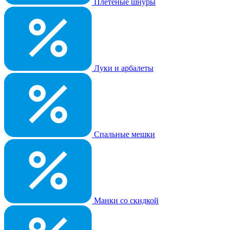
Плетеные шнуры
Луки и арбалеты
Спальные мешки
Манки со скидкой