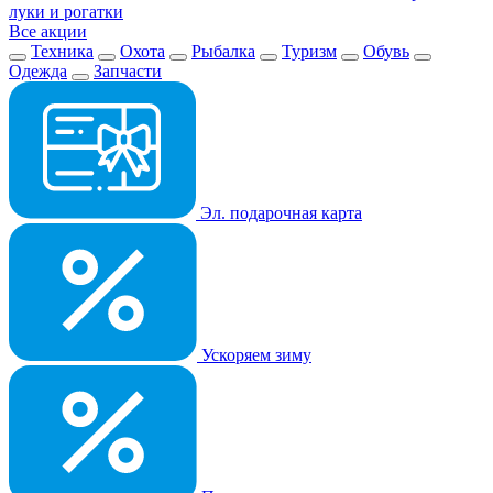
луки и рогатки
Все акции
Техника
Охота
Рыбалка
Туризм
Обувь
Одежда
Запчасти
Эл. подарочная карта
Ускоряем зиму